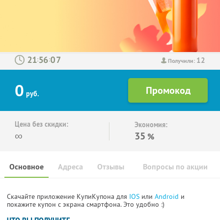
12
:
:
Получили:
0
руб.
Цена без скидки:
Экономия:
∞
35
%
Основное
Адреса
Отзывы
Вопросы по акции
Скачайте приложение КупиКупона для
IOS
или
Android
и
покажите купон с экрана смартфона. Это удобно :)