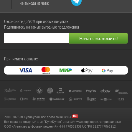
не выходя из чата:
Сэкономьте до 90% при любых покупках
Подпишитесь на самые выгодные предложения
Принимаем к оплате:
2010-2026 © КупиКупон. Все права защищены.
Все права на товарный знак "КупиКупон" и на сайт www.kupikupon.ru принадлежат
OOO «Агентство цифровых решений» ИНН 7705523387, ОГРН 1127747063212