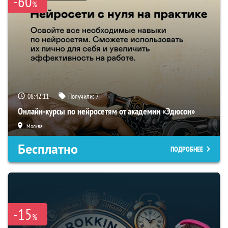
-60
%
08:42:10
Получили:
7
Онлайн-курсы по нейросетям от академии «Эдюсон»
Москва
Бесплатно
ПОДРОБНЕЕ
-15
%