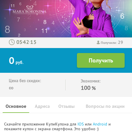
29
:
:
Получили:
0
руб.
Цена без скидки:
Экономия:
∞
100
%
Основное
Адреса
Отзывы
Вопросы по акции
Скачайте приложение КупиКупона для
IOS
или
Android
и
покажите купон с экрана смартфона. Это удобно :)