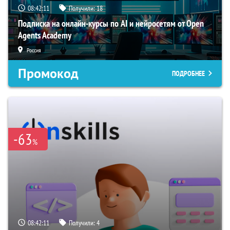
08:42:10
Получили:
18
Подписка на онлайн-курсы по AI и нейросетям от Open
Agents Academy
Россия
Промокод
ПОДРОБНЕЕ
-63
%
08:42:10
Получили:
4