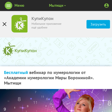
Меню
Мытищи
КупиКупон
Мобильное приложение
Загрузить
ещё удобнее
Бесплатный
вебинар по нумерологии от
«Академии нумерологии Мары Борониной».
Мытищи