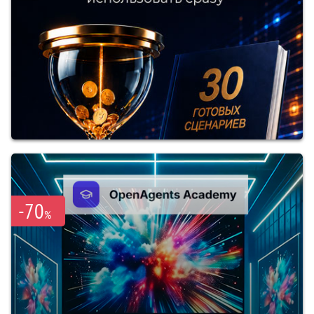
-70
%