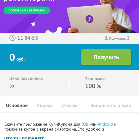
2
:
:
Получили:
0
руб.
Цена без скидки:
Экономия:
∞
100
%
Основное
Адреса
Отзывы
Вопросы по акции
Скачайте приложение КупиКупона для
IOS
или
Android
и
покажите купон с экрана смартфона. Это удобно :)