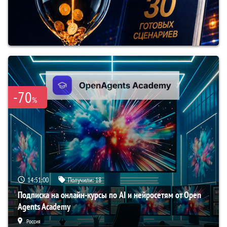
-70
%
14:50:59
Получили:
18
Подписка на онлайн-курсы по AI и нейросетям от Open
Agents Academy
Россия