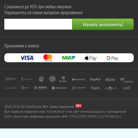
Сэкономьте до 90% при любых покупках
Подпишитесь на самые выгодные предложения
Принимаем к оплате:
2010-2026 © КупиКупон. Все права защищены.
Все права на товарный знак "КупиКупон" и на сайт www.kupikupon.ru принадлежат
OOO «Агентство цифровых решений» ИНН 7705523387, ОГРН 1127747063212