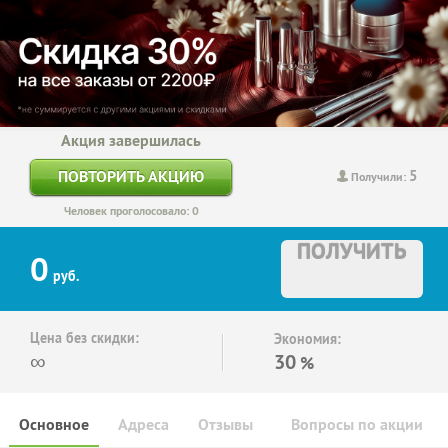
Акция завершилась
5
ПОВТОРИТЬ АКЦИЮ
Получили:
Человек проголосовало: 0
ПОЛУЧИТЬ
0
руб.
Цена без скидки:
Экономия:
∞
30
%
Основное
Адреса
Отзывы
Вопросы по акции