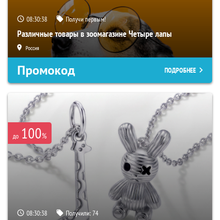
08:30:38
Получи первым!
Различные товары в зоомагазине Четыре лапы
Россия
Промокод
ПОДРОБНЕЕ
100
%
до
08:30:38
Получили:
74