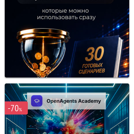
-70
%