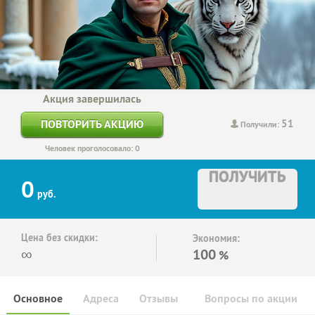
Акция завершилась
51
ПОВТОРИТЬ АКЦИЮ
Получили:
Человек проголосовало: 0
ПОЛУЧИТЬ
0
руб.
Цена без скидки:
Экономия:
∞
100
%
Основное
Адреса
Отзывы
Вопросы по акции